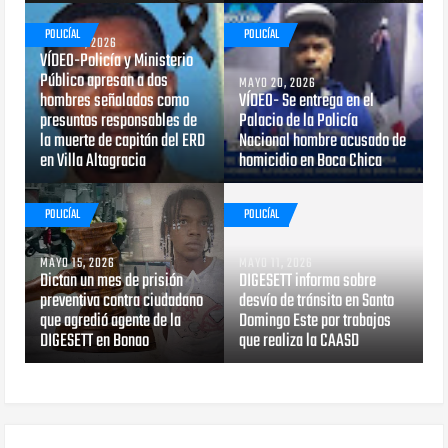
POLICÍAL
POLICÍAL
JUNIO 15, 2026
VÍDEO-Policía y Ministerio
Público apresan a dos
MAYO 20, 2026
hombres señalados como
VÍDEO- Se entrega en el
presuntos responsables de
Palacio de la Policía
la muerte de capitán del ERD
Nacional hombre acusado de
en Villa Altagracia
homicidio en Boca Chica
POLICÍAL
POLICÍAL
MAYO 15, 2026
MAYO 11, 2026
Dictan un mes de prisión
DIGESETT informa sobre
preventiva contra ciudadano
desvío de tránsito en Santo
que agredió agente de la
Domingo Este por trabajos
DIGESETT en Bonao
que realiza la CAASD