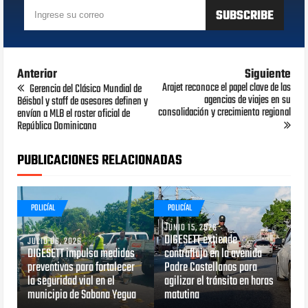
Anterior
Siguiente
Arajet reconoce el papel clave de las
Gerencia del Clásico Mundial de
agencias de viajes en su
Béisbol y staff de asesores definen y
consolidación y crecimiento regional
envían a MLB el roster oficial de
República Dominicana
PUBLICACIONES RELACIONADAS
POLICÍAL
POLICÍAL
JUNIO 15, 2026
DIGESETT extiende
JULIO 06, 2026
DIGESETT impulsa medidas
contraflujo en la avenida
preventivas para fortalecer
Padre Castellanos para
la seguridad vial en el
agilizar el tránsito en horas
municipio de Sabana Yegua
matutina