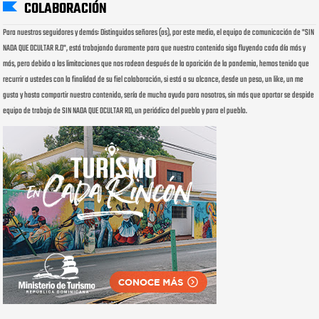
COLABORACIÓN
Para nuestros seguidores y demás: Distinguidos señores (as), por este medio, el equipo de comunicación de "SIN
NADA QUE OCULTAR R.D", está trabajando duramente para que nuestro contenido siga fluyendo cada día más y
más, pero debido a las limitaciones que nos rodean después de la aparición de la pandemia, hemos tenido que
recurrir a ustedes con la finalidad de su fiel colaboración, si está a su alcance, desde un peso, un like, un me
gusta y hasta compartir nuestro contenido, sería de mucha ayuda para nosotros, sin más que aportar se despide
equipo de trabajo de SIN NADA QUE OCULTAR RD, un periódico del pueblo y para el pueblo.