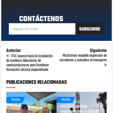
CONTÁCTENOS
Anterior
Siguiente
Mochotran respalda expansión de
ITSC avanza hacia la instalación
corredores y subsidios al transporte
de moderno laboratorio de
semiconductores para fortalecer
formación técnica especializada
PUBLICACIONES RELACIONADAS
POLICIAL
POLICIAL
JUNIO 29, 2026
DIGESETT continúa
implementando su plan de