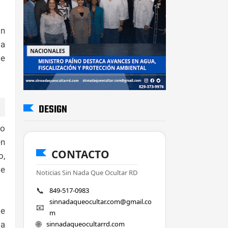
ón
 a
de
DESIGN
jo
en
CONTACTO
o,
de
Noticias Sin Nada Que Ocultar RD
📞
849-517-0983
sinnadaqueocultar.com@gmail.co
📧
de
m
🌐
da
sinnadaqueocultarrd.com