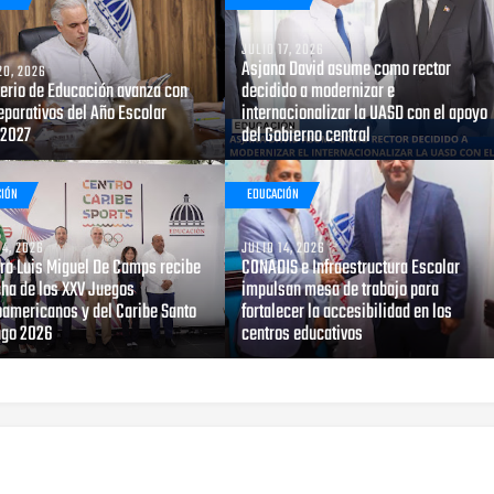
JULIO 17, 2026
Asjana David asume como rector
20, 2026
terio de Educación avanza con
decidido a modernizar e
eparativos del Año Escolar
internacionalizar la UASD con el apoyo
2027
del Gobierno central
CIÓN
EDUCACIÓN
14, 2026
JULIO 14, 2026
tro Luis Miguel De Camps recibe
CONADIS e Infraestructura Escolar
cha de los XXV Juegos
impulsan mesa de trabajo para
oamericanos y del Caribe Santo
fortalecer la accesibilidad en los
go 2026
centros educativos