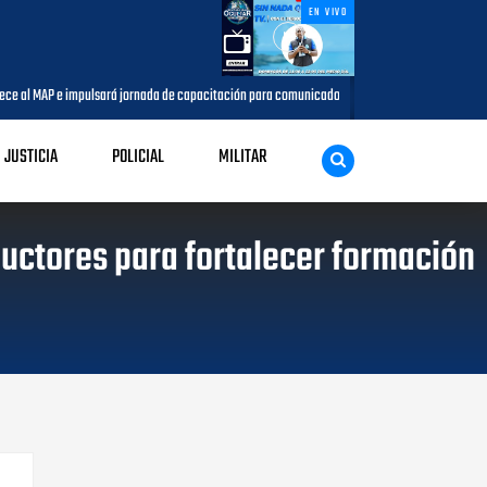
EN VIVO
nada de capacitación para comunicadores del municipio
Capacitación
AGOSTO 05, 2026
JUSTICIA
POLICIAL
MILITAR
ductores para fortalecer formación