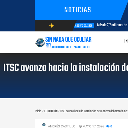
NOTICIAS
Más de 7,7 millones de visitantes llegan al país has
wb_sunny
AGOSTO 05, 2026
AGOSTO/7/2026
IN
ITSC avanza hacia la instalación 
Inicio
EDUCACIÓN
ITSC avanza hacia la instalación de moderno laboratorio d
ANDRÉS CASTILLO
MAYO 17, 2026
0