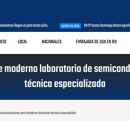
ta julio.
SNTP Santo Domingo Oeste agradece al MAP e impulsará jor
AGOSTO 05, 2026
ICIO
LOCAL
NACIONALES
EMBAJADA DE USA EN RD
de moderno laboratorio de semicon
técnica especializada
e semiconductores para fortalecer formación técnica especializada