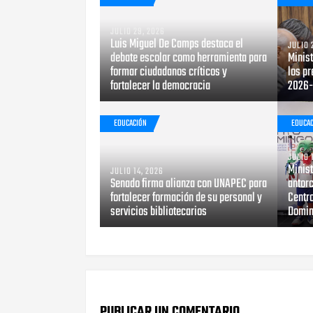
JULIO 29, 2026
Luis Miguel De Camps destaca el
JULIO 
debate escolar como herramienta para
Minis
formar ciudadanos críticos y
los pr
fortalecer la democracia
2026-
EDUCACIÓN
EDUCA
JULIO 
Minis
JULIO 14, 2026
Senado firma alianza con UNAPEC para
antor
fortalecer formación de su personal y
Centr
servicios bibliotecarios
Domin
PUBLICAR UN COMENTARIO