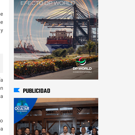
de
de
 y
ía
en
PUBLICIDAD
da
so
la