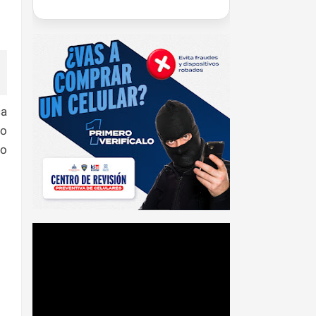
ca
do
ro