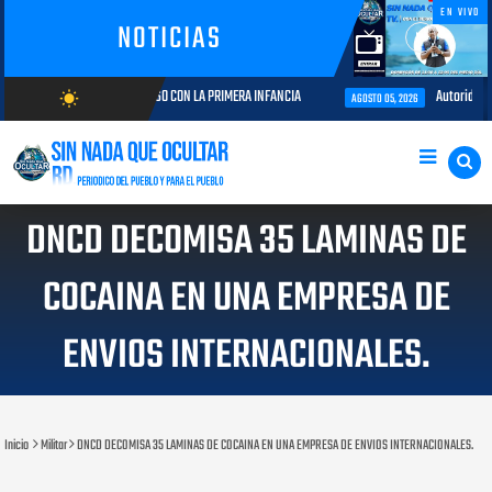
EN VIVO
NOTICIAS
 COMPROMISO CON LA PRIMERA INFANCIA
Autoridades del CESAC y explot
wb_sunny
AGOSTO 05, 2026
AGOSTO/8/2026
DNCD DECOMISA 35 LAMINAS DE
COCAINA EN UNA EMPRESA DE
ENVIOS INTERNACIONALES.
Inicio
Militar
DNCD DECOMISA 35 LAMINAS DE COCAINA EN UNA EMPRESA DE ENVIOS INTERNACIONALES.