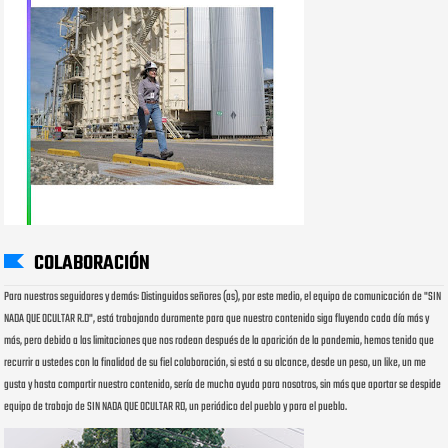
COLABORACIÓN
Para nuestros seguidores y demás: Distinguidos señores (as), por este medio, el equipo de comunicación de "SIN
NADA QUE OCULTAR R.D", está trabajando duramente para que nuestro contenido siga fluyendo cada día más y
más, pero debido a las limitaciones que nos rodean después de la aparición de la pandemia, hemos tenido que
recurrir a ustedes con la finalidad de su fiel colaboración, si está a su alcance, desde un peso, un like, un me
gusta y hasta compartir nuestro contenido, sería de mucha ayuda para nosotros, sin más que aportar se despide
equipo de trabajo de SIN NADA QUE OCULTAR RD, un periódico del pueblo y para el pueblo.