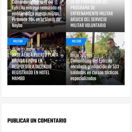
Comandante General del
LA XII PROMOCIÓN DEL
Ejército entrega remozado el
PROGRAMA DE
emblemático puesto militar
ENTRENAMIENTO MILITAR
Pirámide 204 en la Sierra de
BÁSICO DEL SERVICIO
Neyba
MILITAR VOLUNTARIO
MILITAR
MILITAR
JULIO 27, 2026
BASE AÉREA PUERTO PLATA
JULIO 27, 2026
BRINDA APOYO EN
Comandante del Ejército
RESPUESTA A INCENDIO
encabeza graduación de 503
REGISTRADO EN HOTEL
soldados en cursos tácticos
MAMBO
especializados
PUBLICAR UN COMENTARIO