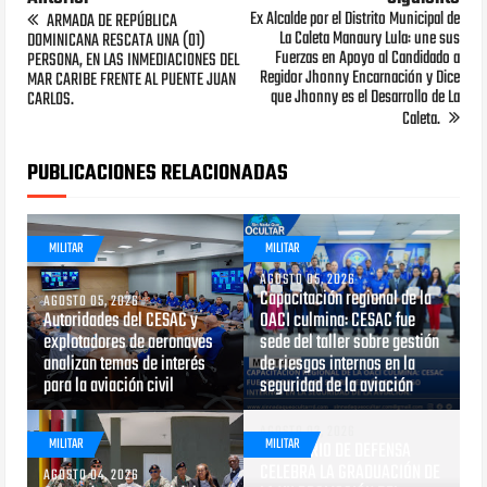
Ex Alcalde por el Distrito Municipal de
ARMADA DE REPÚBLICA
La Caleta Manaury Lula: une sus
DOMINICANA RESCATA UNA (01)
Fuerzas en Apoyo al Candidado a
PERSONA, EN LAS INMEDIACIONES DEL
Regidor Jhonny Encarnación y Dice
MAR CARIBE FRENTE AL PUENTE JUAN
que Jhonny es el Desarrollo de La
CARLOS.
Caleta.
PUBLICACIONES RELACIONADAS
MILITAR
MILITAR
AGOSTO 05, 2026
Capacitación regional de la
AGOSTO 05, 2026
Autoridades del CESAC y
OACI culmina: CESAC fue
explotadores de aeronaves
sede del taller sobre gestión
analizan temas de interés
de riesgos internos en la
para la aviación civil
seguridad de la aviación
AGOSTO 03, 2026
MILITAR
MILITAR
MINISTERIO DE DEFENSA
CELEBRA LA GRADUACIÓN DE
AGOSTO 04, 2026