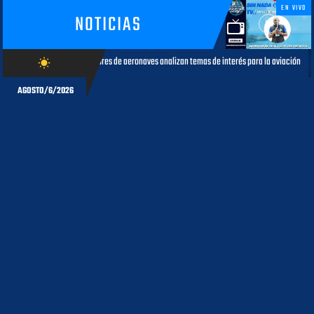
EN VIVO
NOTICIAS
dores de aeronaves analizan temas de interés para la aviación civil
M
wb_sunny
AGOSTO 05, 2026
AGOSTO/6/2026