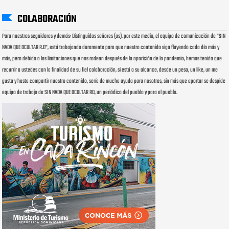
COLABORACIÓN
Para nuestros seguidores y demás: Distinguidos señores (as), por este medio, el equipo de comunicación de "SIN
NADA QUE OCULTAR R.D", está trabajando duramente para que nuestro contenido siga fluyendo cada día más y
más, pero debido a las limitaciones que nos rodean después de la aparición de la pandemia, hemos tenido que
recurrir a ustedes con la finalidad de su fiel colaboración, si está a su alcance, desde un peso, un like, un me
gusta y hasta compartir nuestro contenido, sería de mucha ayuda para nosotros, sin más que aportar se despide
equipo de trabajo de SIN NADA QUE OCULTAR RD, un periódico del pueblo y para el pueblo.