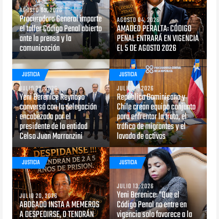
AGOSTO 05, 2026
Procuradora General imparte
AGOSTO 04, 2026
el taller Código Penal abierto
AMADEO PERALTA: CÓDIGO
ante la prensa y la
PENAL ENTRARÁ EN VIGENCIA
comunicación
EL 5 DE AGOSTO 2026
JUSTICIA
JUSTICIA
JULIO 29, 2026
JULIO 21, 2026
Yeni Berenice Reynoso
República Dominicana y
conversó con la delegación
Chile crean equipo conjunto
encabezada por el
para enfrentar la trata, el
presidente de la entidad
tráfico de migrantes y el
Celso Juan Marranzini
lavado de activos
JUSTICIA
JUSTICIA
JULIO 13, 2026
Yeni Berenice: "Que el
JULIO 20, 2026
ABOGADO INSTA A MEMEROS
Código Penal no entre en
A DESPEDIRSE, O TENDRÁN
vigencia solo favorece a la