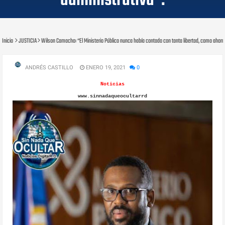
administrativa”.
Inicio
JUSTICIA
Wilson Camacho: “El Ministerio Público nunca había contado con tanta libertad, como ahora, 
ANDRÉS CASTILLO
ENERO 19, 2021
0
Noticias
www.sinnadaqueocultarrd