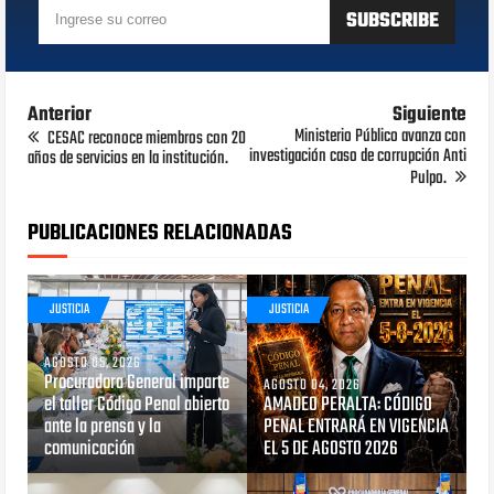
Anterior
Siguiente
Ministerio Público avanza con
CESAC reconoce miembros con 20
investigación caso de corrupción Anti
años de servicios en la institución.
Pulpo.
PUBLICACIONES RELACIONADAS
JUSTICIA
JUSTICIA
AGOSTO 05, 2026
Procuradora General imparte
AGOSTO 04, 2026
el taller Código Penal abierto
AMADEO PERALTA: CÓDIGO
ante la prensa y la
PENAL ENTRARÁ EN VIGENCIA
comunicación
EL 5 DE AGOSTO 2026