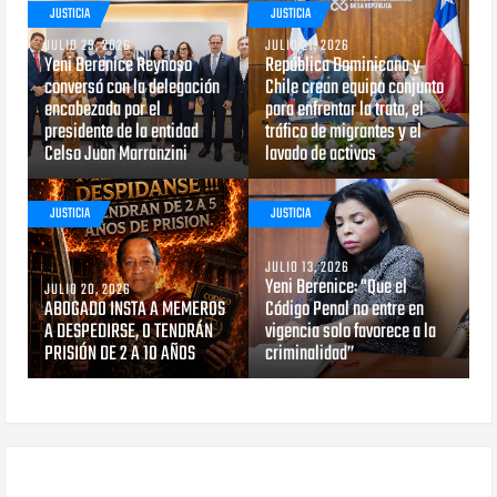
JUSTICIA
JUSTICIA
JULIO 29, 2026
JULIO 21, 2026
Yeni Berenice Reynoso
República Dominicana y
conversó con la delegación
Chile crean equipo conjunto
encabezada por el
para enfrentar la trata, el
presidente de la entidad
tráfico de migrantes y el
Celso Juan Marranzini
lavado de activos
JUSTICIA
JUSTICIA
JULIO 13, 2026
Yeni Berenice: "Que el
JULIO 20, 2026
ABOGADO INSTA A MEMEROS
Código Penal no entre en
A DESPEDIRSE, O TENDRÁN
vigencia solo favorece a la
PRISIÓN DE 2 A 10 AÑOS
criminalidad”