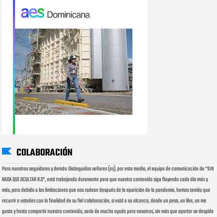
COLABORACIÓN
Para nuestros seguidores y demás: Distinguidos señores (as), por este medio, el equipo de comunicación de "SIN
NADA QUE OCULTAR R.D", está trabajando duramente para que nuestro contenido siga fluyendo cada día más y
más, pero debido a las limitaciones que nos rodean después de la aparición de la pandemia, hemos tenido que
recurrir a ustedes con la finalidad de su fiel colaboración, si está a su alcance, desde un peso, un like, un me
gusta y hasta compartir nuestro contenido, sería de mucha ayuda para nosotros, sin más que aportar se despide